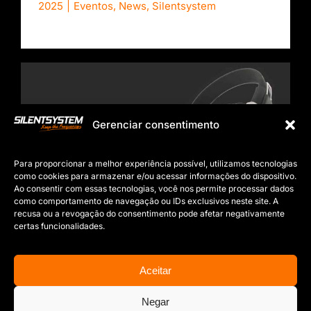
2025
|
Eventos
,
News
,
Silentsystem
Gerenciar consentimento
Auscultadores SX809 Super Power Bass
Para proporcionar a melhor experiência possível, utilizamos tecnologias
como cookies para armazenar e/ou acessar informações do dispositivo.
Ao consentir com essas tecnologias, você nos permite processar dados
como comportamento de navegação ou IDs exclusivos neste site. A
recusa ou a revogação do consentimento pode afetar negativamente
By
Silentsystem Audio
|
fevereiro 26th,
certas funcionalidades.
2025
|
Novos modelos
,
Silentsystem
Aceitar
Negar