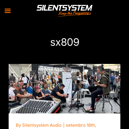
Skip
to
sx809
content
Áudio em Alta Definição para feiras
musicais
By
Silentsystem Audio
|
setembro 16th,