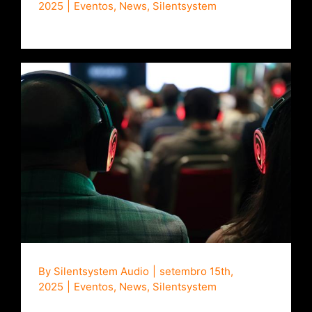
2025
|
Eventos
,
News
,
Silentsystem
Conferências multi-sala com fones de
ouvido sem fio
By
Silentsystem Audio
|
setembro 15th,
2025
|
Eventos
,
News
,
Silentsystem