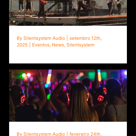
ZETAK e Silentsystem criam o maior
concerto de fones de ouvido da história
By
Silentsystem Audio
|
setembro 12th,
2025
|
Eventos
,
News
,
Silentsystem
O que é Silent Disco?
By
Silentsystem Audio
|
fevereiro 24th,