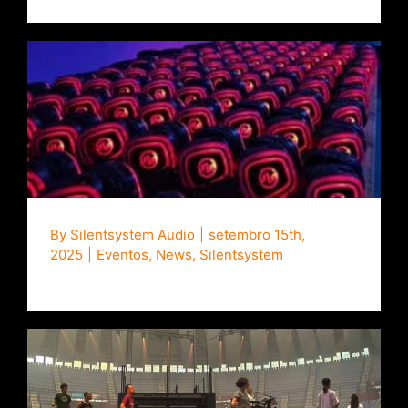
Inovação de Áudio para Todo Tipo de
Evento
By
Silentsystem Audio
|
setembro 15th,
2025
|
Eventos
,
News
,
Silentsystem