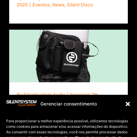
2025
|
Eventos
,
News
,
Silent Disco
Tactical Belt – Silentsystem T-Belt
By
Silentsystem Audio
|
fevereiro 7th,
2025
|
Acessórios
,
News
,
Silentsystem
Gerenciar consentimento
Para proporcionar a melhor experiência possível, utilizamos tecnologias
como cookies para armazenar e/ou acessar informações do dispositivo.
Ao consentir com essas tecnologias, você nos permite processar dados