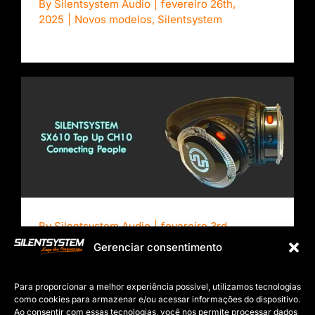
By
Silentsystem Audio
|
fevereiro 26th,
2025
|
Novos modelos
,
Silentsystem
Auscultadores 10 Canais SX610 Top Up
By
Silentsystem Audio
|
fevereiro 3rd,
2025
|
Novos modelos
,
Silentsystem
Gerenciar consentimento
Para proporcionar a melhor experiência possível, utilizamos tecnologias
como cookies para armazenar e/ou acessar informações do dispositivo.
Ao consentir com essas tecnologias, você nos permite processar dados