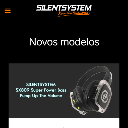
Skip
to
Novos modelos
content
Auscultadores SX809 Super Power Bass