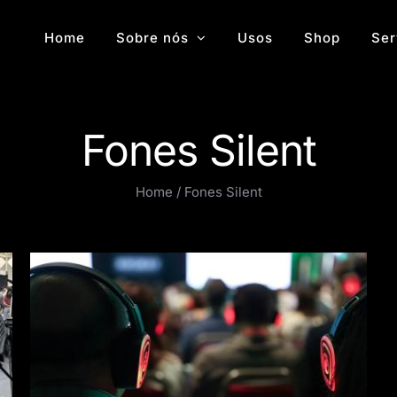
Home
Sobre nós
Usos
Shop
Ser
Fones Silent
Home
/
Fones Silent
Conferências multi-sala com fones de
ouvido sem fio