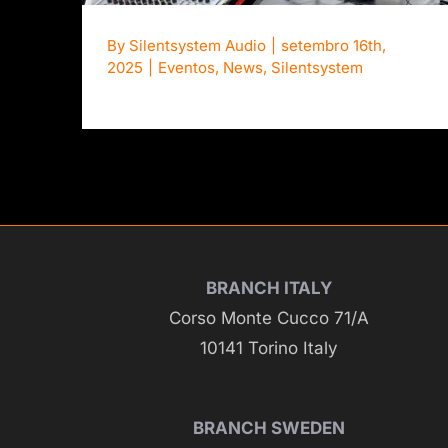
By
Silentsystem Audio
|
setembro 16th,
2025
|
Eventos
,
News
,
Silentsystem
BRANCH ITALY
Corso Monte Cucco 71/A
10141 Torino Italy
BRANCH SWEDEN