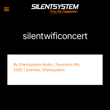
Skip
to
silentwificoncert
content
By
Silentsystem Audio
|
fevereiro 4th,
2025
|
Eventos
,
Silentsystem