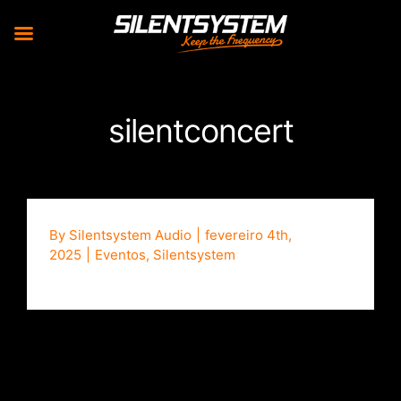
Skip
to
silentconcert
content
By
Silentsystem Audio
|
fevereiro 4th,
2025
|
Eventos
,
Silentsystem