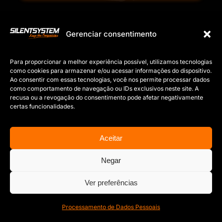
Gerenciar consentimento
Para proporcionar a melhor experiência possível, utilizamos tecnologias
como cookies para armazenar e/ou acessar informações do dispositivo.
Ao consentir com essas tecnologias, você nos permite processar dados
Copyright © 2012 – 2026 | Silentsystem ® Brasil | All Rights Reserved
como comportamento de navegação ou IDs exclusivos neste site. A
recusa ou a revogação do consentimento pode afetar negativamente
certas funcionalidades.
Aceitar
Negar
Ver preferências
Processamento de Dados Pessoais